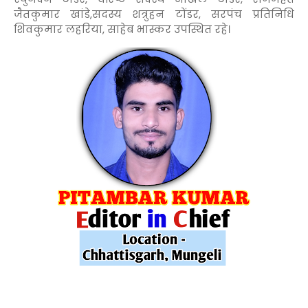
जैतकुमार खांडे,सदस्य शत्रुहन टोंडर, सरपंच प्रतिनिधि
शिवकुमार लहरिया, साहेब भास्कर उपस्थित रहे।