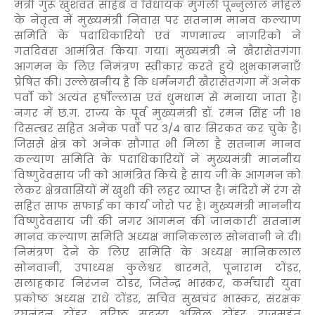
मंत्री गुरू खुशवंत साहेब व विधायक मुंगेली पून्नुलाल मोहले
के नेतृत्व में मुख्यमंत्री निवास पर सतनाम मानव कल्याण
समिति के पदाधिकारियो एवं गणमान्य नागरिको ने
गतदिवस आमंत्रित किया गया। मुख्यमंत्री ने खैरासेतगंगा
आगमन के लिए निमंत्रण स्वीकार करते हुये शुभकामनाएँ
प्रेषित की। उल्लेखनीय है कि धर्मनगरी खैरासेतगंगा में अनेक
पर्वो को अत्यंत हर्षोल्लास एवं धुमधाम से मनाया जाता है।
नगर में छ.ग. राज्य के पूर्व मुख्यमंत्री डॉ. रमन सिंह जी 18
दिसम्बर सहित अनेक पर्वो पर 3/4 बार सिरकत कर चुके है।
जिससे क्षेत्र को अनेक सौगात भी मिला है सतनाम मानव
कल्याण समिति के पदाधिकारियों ने मुख्यमंत्री माननीय
विष्णुदेवसाय जी को आमंत्रित किये है साय जी के आगमन को
लेकर क्षेत्रवासियों में खुशी की लहर व्याप्त है। मंदिरो में रंग से
सहित साफ सफाई का कार्य जोरो पर है। मुख्यमंत्री माननीय
विष्णुदेवसाय जी की नगर आगमन की जानकारी सतनाम
मानव कल्याण समिति अध्यक्ष मानिकलाल सोनवानी ने दी।
निमंत्रण देने के लिए समिति के अध्यक्ष मानिकलाल
सोनवानी, उपाध्यक्ष कुलेश्वर बारमते, पूनाराम टोंडर,
सलाहकार निरंजन टोडर, जितेन्द्र भास्कर, कर्मचारी युवा
प्रकोष्ठ अध्यक्ष राधे टोंडर, सचिव सुखचंद भास्कर, संरक्षक
रघुनंदन टोंडर, वरिष्ठ सदस्य अखिल टोंडर, राजमहंत