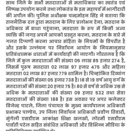
साथ जिले के सभी मतदाताओं से मताधिकार का स्वतंत्र एवं
निष्पक्ष उपयोग करने तथा लोकतंत्र के इस महापर्व में भागीदारी
की अपील की। पुलिस अधीक्षक चन्द्रमोहन सिंह ने बताया कि
राजनैतिक दल द्वारा मतदान के लिए प्रलोभन देना, मतदान के
अधिकार में बाधा पहुंचाना, मतदाता के रूप में किसी अन्य
व्यक्ति की जगह अपने आपको प्रस्तुत करना, मतदान के बारे में
गलत टिप्पणी करना आचार संहिता के नियमों के विपरीत है
और इसके उल्लंघन पर निर्वाचन आयोग के नियमानुसार
प्रतिबंधात्मक धाराओं में कार्यवाही की जाएगी। गौरतलब है कि
जिले में कुल मतदाताओं की संख्या 05 लाख 85 हजार 274 है,
जिसमें पुरूष मतदाता 02 लाख 97 हजार 475 और महिला
मतदाता 02 लाख 87 हजार 779 शामिल है। चिन्हांकित दिव्यांग
मतदाताओं की संख्या 05 हजार 738 है। 18 से 19 वर्ष आयु वर्ग के
मतदाताओं की संख्या 20 हजार 75 है। 80 से वर्ष से अधिक उम्र से
अधिक के मतदाताओं की संख्या 09 हजार 532 तथा सेवा
मतदाताओं की संख्या 188 है। इस अवसर पर अपर कलेक्टर
विजेन्द्र पाटले, जिला पंचायत के मुख्य कार्यपालन अधिकारी
प्रभाकर पाण्डेय, उप जिला निर्वाचन अधिकारी प्रवीण तिवारी,
मुंगेली एसडीएम आकांक्षा शिक्षा खलखो, लोरमी एसडीएम
पार्वती पटेल सहित संबंधित अधिकारी और विभिन्न मीडिया के