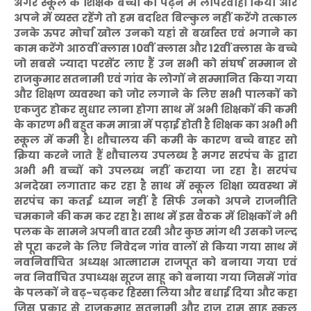
अगर स्कूल के शिक्षक बच्चों को पढ़ने में लापरवाही किया और
अपने में व्यस्त रहेंगे तो हम बर्दाश्त बिल्कुल नहीं करेंगे तत्काल
उनके ऊपर मोर्चा खोल उनको यहां से बर्खास्त एवं भगाने का
काम करेंगे आठवीं क्लास 10वीं क्लास और 12वीं क्लास के बच्चे
जो सबसे ज्यादा परसेंट लाए हैं उन सभी को संघर्ष सम्मान से
राजकुमार सतनामी एवं गांव के लोगों ने सम्मानित किया गया
और शिक्षण व्यवस्था को जोर लगाने के लिए सभी पालकों को
एकजुट होकर सुधार लाना होगा साथ में अभी शिक्षकों की कमी
के कारण भी बहुत कम मात्रा में पढ़ाई होती है शिक्षक का अभी भी
स्कूल में कमी है। शौचालय की कमी के कारण बच्चे बाहर सो
क्रिया करने जाते हैं शौचालय उपलब्ध है मगर सरपंच के द्वारा
अभी भी बच्चों को उपलब्ध नहीं कराया जा रहा है।
सरपंच
अनदेखा लगातार कर रहा है साथ में स्कूल शिक्षा व्यवस्था में
सरपंच का कतई ध्यान नहीं है सिर्फ उनको अपने राजनीति
चमकाने की कम कर रहा है। साथ में इस बैठक में शिक्षकों ने भी
पलक के सामने अपनी बात रखी और कुछ मांग थी उसको जल्द
से पूरा करने के लिए निवेदन गांव वालों से किया गया साथ में
नवनिर्वाचित अध्यक्ष आत्माराम राजपूत को बनाया गया एवं
नव निर्वाचित उपाध्यक्ष सूरज साहू को बनाया गया जिसमें गांव
के पलकों ने बढ़-चढ़कर हिस्सा लिया और बधाई दिया और कहा
जिस प्रकार से राजकुमार सतनामी और राजू राम साहू स्कूल