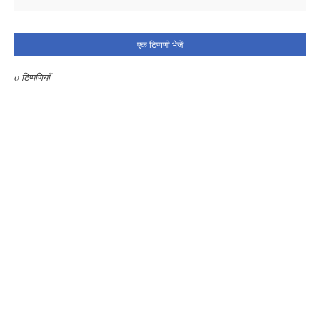
एक टिप्पणी भेजें
0 टिप्पणियाँ