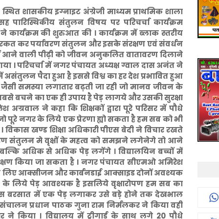
स्थित शासकीय इग्नाइट अंग्रेजी माध्यम प्राथमिक शाला
 सह पारिस्थिकीय संतुलन विषय पर परिचर्चा कार्यक्रम
ार्यक्रम की शुरुआत की । कार्यक्रम में ब्लाक स्तरीय
रकत कर पर्यावरण संतुलन और इसके संरक्षण एवं संवर्धन
में आने वाली पीढ़ी को जीवन अनुकलित वातावरण दिलाने
 । परिचर्चा में नगर पंचायत अध्यक्ष ग्वाल दास अनंत ने
 असंतुलन पैदा हुआ है इससे विश्व का हर देश प्रभावित हुआ
 जैसी समस्या लगातार बढ़ती जा रही जो मानव जीवन के
 सबसे बचने का एक ही उपाय है पेड़ लागये और उसकी सुरक्षा
अग्रवाल ने कहा कि शिक्षकों द्वारा पूरे परिसर में पौधे
ो पूरे नगर के लिये एक प्रेरणा ह्यो सकता है हम सब को भी
 । विकास खण्ड शिक्षा अधिकारी पीएस बेदी ने विचार रखते
ावरण संतुलन मे वृक्षों के महत्व को समझने लगेनेगे तो आने
ल्कि अधिक से अधिक पेड़ लगेंगे । विद्यालयिन बच्चों में
ंरक्षण किया जा सकता है । नगर पंचायत सीएमओ अमिरेश
न के लिए आक्सीजन और कार्बनडाई आक्साइड दोनों अवश्यक
ने के लिये पेड़ आवश्यक है इसलिये वृक्षारोपण हम सब का
से इस बरसात में एक पेड़ लगाकर उसे बड़े होने तक देखभाल
ा संचालन प्रधान पाठक गुना राम निर्मलकर ने किया वही
वर ने किया । विद्यालय में ट्रीगार्ड के साथ लगे 20 पौधे