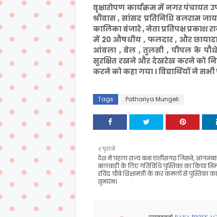
वृक्षारोपण कार्यक्रम में नगर पंचायत उप
श्रीवास , सांसद प्रतिनिधि बलराम जा
कालिका बंजारे , नेता प्रतिपक्ष प्रकाश 
में 20 औषधीय , फलदार , और छायादार 
आंवला , बेल , तुलसी , पीपल के पौधे
सुरक्षित रखने और देखरेख करने को निर्
करने को कहा गया । विद्यार्थियों ने सभी
Tags
Pathariya Mungeli
पुराने
देश में पहला राज्य बना छत्तीसगढ़ जिसने, आंगनबाड
बालवाड़ी के लिए गतिविधि पुस्तिका का किया निर्मा
रविंद्र चौबे शिक्षामंत्री के कर कमलों से पुस्तिका क
शुभारंभ।
प्रस्तुतकर्ता
BABA NEWS A