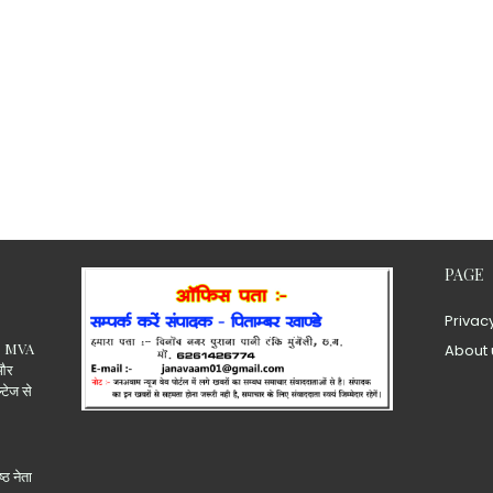
PAGE
Privac
.15 MVA
About 
 और
ल्टेज से
्ठ नेता