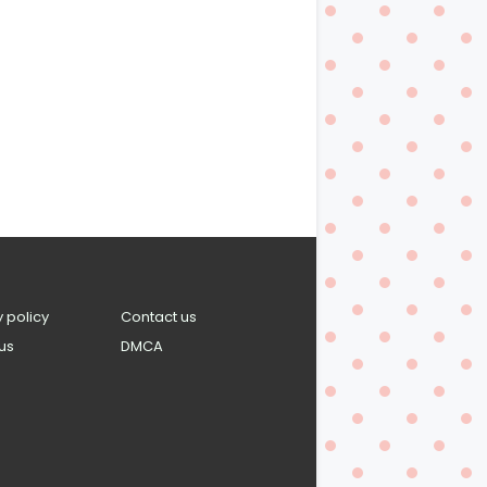
y policy
Contact us
us
DMCA