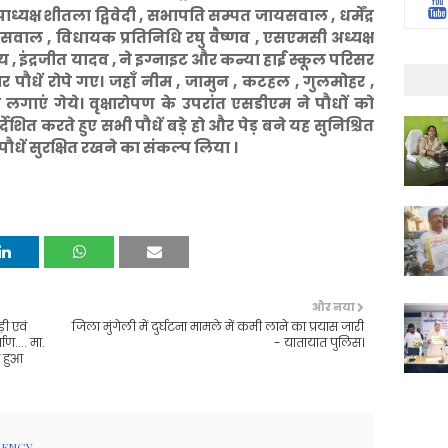
ाध्यक्ष शीतला द्विवेदी , सभापति सम्पत जायसवाल , धर्मेंद्र
यसवाल , विधायक प्रतिनिधि रघु वैष्णव , एसएमसी अध्यक्ष
राय , इंद्रजीत यादव , ने इग्नाइट और कन्या हाई स्कूल परिसर
पौधें रोपे गए। जहाँ नीम , जामुन , कटहल , गुलमोहर ,
 लगाएं गेये। वृक्षारोपण के उपरांत एसडीएम ने पौधों को
देशित करते हुए सभी पौधें बड़े हो और पेड़ बने यह सुनिश्चित
 पौधें सुरक्षित रखने का संकल्प लिया ।
और नया
़ी एवं
जिला मुंगेली में दुर्घटना मामले में कमी लाने का प्रयास जारी
ण.... मा.
- यातायात पुलिस।
ा हुआ
GENCY