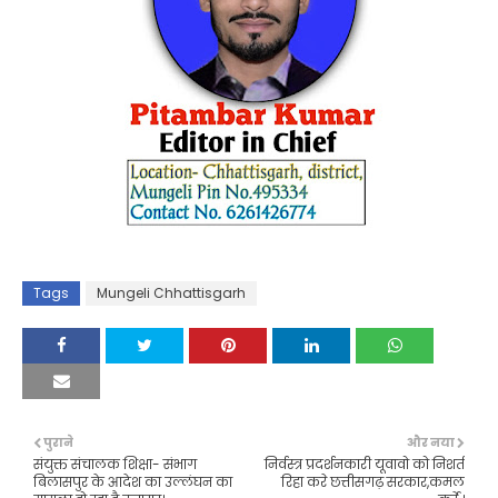
Tags
Mungeli Chhattisgarh
पुराने
और नया
संयुक्त संचालक शिक्षा- संभाग
निर्वस्त्र प्रदर्शनकारी यूवावो को निशर्त
बिलासपुर के आदेश का उल्लंघन का
रिहा करे छत्तीसगढ़ सरकार,कमल