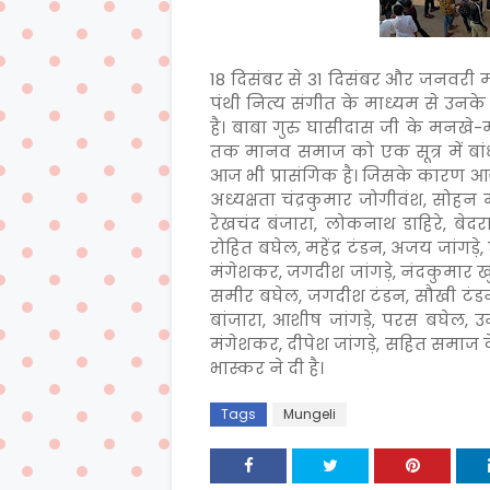
18 दिसंबर से 31 दिसंबर और जनवरी म
पंथी नित्य संगीत के माध्यम से उनक
है। बाबा गुरु घासीदास जी के मनख
तक मानव समाज को एक सूत्र में बांध
आज भी प्रासंगिक है। जिसके कारण आ
अध्यक्षता चंद्रकुमार जोगीवंश, सोहन
रेखचंद बंजारा, लोकनाथ डाहिरे, बेदरा
रोहित बघेल, महेंद्र टंडन, अजय जांगड़े, 
मंगेशकर, जगदीश जांगड़े, नंदकुमार खुटे
समीर बघेल, जगदीश टंडन, सौखी टंडन, न
बांजारा, आशीष जांगड़े, परस बघेल, 
मंगेशकर, दीपेश जांगड़े, सहित समाज क
भास्कर ने दी है।
Tags
Mungeli