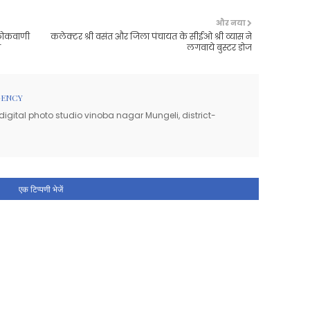
और नया
 लोकवाणी
कलेक्टर श्री वसंत और जिला पंचायत के सीईओ श्री व्यास ने
त
लगवाये बुस्टर डोज
GENCY
igital photo studio vinoba nagar Mungeli, district-
एक टिप्पणी भेजें