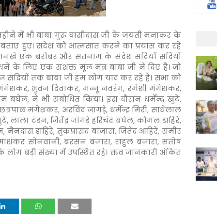
हीने में भी बाबा गुरु घासीदास जी के जयंती मनाकर के
े बताए हुए। संदेश को आत्मसात करने का प्रयास कर रहे
े-मनखे एक बरोबर और सतनाम के संदेश सदियों सदियों
ने के लिए एक सशक्त मूल मंत्र बाबा जी ने दिए है। जो
ज सदियों तक बाबा जी हम लोग याद कर रहे है। सभा को
 मंगेशकर, भुवन दिवाकर, मन्नू नवरंग, रमेशी मंगेशकर,
म बघेल, ने भी संबोधित किया। इस दौरान धर्मेन्द्र खुटे,
छत्रपाल मंगेशकर, अरविंद जांगड़े, धर्मेन्द्र मिरी, साधेलाल
, लाला टंडन, जितेंद्र जांगड़े हरिचंद बघेल, कोमल डाहिरे,
ैनदास डाहिरे, तुकप्रासद बांजारा, जितेंद्र आहिरे, समीर
उमाशंकर सोनवानी, बरसन बंजारा, राहुल बंजारा, संतोष
े लोग बड़ी संख्या में उपस्थित रहे। क्तव जानकारी अंकित