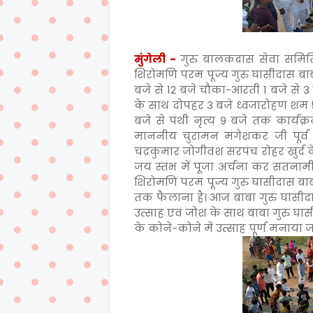
मुंगेली -
गुरु बालकदास सेवा समित
शिरोमणि परम पूज्य गुरु घासीदास बाब
बजे से 12 बजे चौका-आरती 1 बजे से 3
के साथ दोपहर 3 बजे ध्वजारोहण शम 5 
बजे से पंथी नृत्य 9 बजे तक कार्यक्
माननीय चुरामन मंगेशकर जी पूर्व
चंद्रकुमार जोगीवंश सरपंच रोहर खुर्द के
जय स्तंभ में पूजा अर्चना कर सतना
शिरोमणि परम पूज्य गुरु घासीदास 
तक फैलाना है। आज बाबा गुरु घासी
उत्साह एवं जोश के साथ बाबा गुरु घा
के कोने-कोने में उत्साह पूर्ण मनाया जा