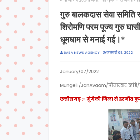
बाबा जी की 265वीं जयंती बड़े धूमधाम से मनाई गई।
गुरु बालकदास सेवा समिति स
शिरोमणि परम पूज्य गुरु घास
धूमधाम से मनाई गई।*
BABA NEWS AGENCY
जनवरी 08, 2022
January/07/2022
Mungeli /JanAvaam/पीताम्बर खांडे
छत्तीसगढ़ :- मुंगेली जिला से हरजीत कु