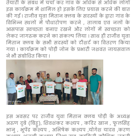
तैयारी के संबंध में चर्चा कर गांव के अधिक से अधिक लोगों
इस कार्यक्रम में शामिल हो इसके लिए प्रयास करने की बात
की गई । राजीव युवा मितान क्लब के सदस्यों के द्वारा गांव के
विभिन्न स्थलों में पौधारोपण करने , तालाब एवं नलों के
आसपास स्वच्छता बनाए रखने और लोगों में स्वच्छता को
लेकर जागरुक करने का संकल्प लिया । साथ ही राजीव युवा
मितान क्लब के सभी सदस्यों को टीशर्ट का वितरण किया
गया । कार्यक्रम को पोड़ी जोन के प्रभारी जशवंत जायसवाल
ने भी संबोधित किया ।
इस अवसर पर राजीव युवा मितान क्लब पोड़ी के अध्यक्ष
अरुण दुबे (बिट्टू), शिवशंकर कश्यप , कदिर खान , फूलसिंह
भानु , भूपेंद्र कश्यप , अभिषेक कश्यप ,योगेश यादव ,करण