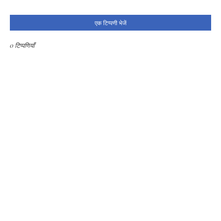
एक टिप्पणी भेजें
0 टिप्पणियाँ