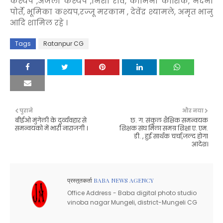
कश्यप ,अंजली कश्यप ,निशा राव, कामिनी कौशिक, नंदनी
पोर्ते, भूमिका कश्यप,रज्जू मरकाम , देवेंद्र श्यामले, अमृत भानु
आदि शामिल रहे ।
Tags
Ratanpur CG
पुराने
और नया
बीईओ मुंगेली के दुर्व्यवहार से
छ. ग. संकुल शैक्षिक समन्वयक
समन्वयको में भारी नाराजगी ।
शिक्षक संघ मिला समग्र शिक्षा ए. एम.
डी. , हुई सार्थक चर्चा,जल्द होगा
आदेश।
प्रस्तुतकर्ता
BABA NEWS AGENCY
Office Address - Baba digital photo studio
vinoba nagar Mungeli, district-Mungeli CG