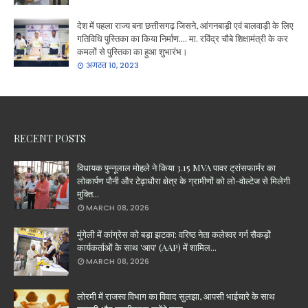
देश में पहला राज्य बना छत्तीसगढ़ जिसने, आंगनबाड़ी एवं बालवाड़ी के लिए
गतिविधि पुस्तिका का किया निर्माण.... मा. रविंद्र चौबे शिक्षामंत्री के कर
कमलों से पुस्तिका का हुआ शुभारंभ।
अगस्त 10, 2023
RECENT POSTS
विधायक पुन्नूलाल मोहले ने किया 3.15 MVA पावर ट्रांसफार्मर का
लोकार्पण पौनी और टेढ़ाधौरा क्षेत्र के ग्रामीणों को लो-वोल्टेज से मिलेगी
मुक्ति...
MARCH 08, 2026
मुंगेली में कांग्रेस को बड़ा झटका: वरिष्ठ नेता कलेश्वर गर्ग सैकड़ों
कार्यकर्ताओं के साथ 'आप' (AAP) में शामिल...
MARCH 08, 2026
लोरमी में राजस्व विभाग का विवाद सुलझा, आपसी भाईचारे के साथ