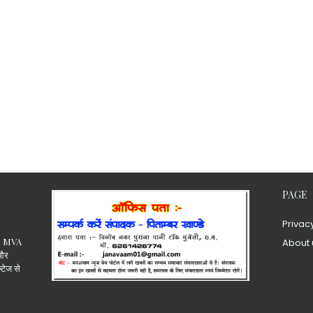
PAGE
Privac
.15 MVA
About 
 और
ल्टेज से