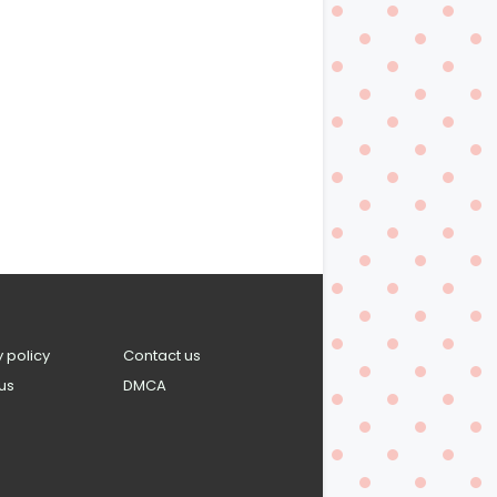
y policy
Contact us
us
DMCA