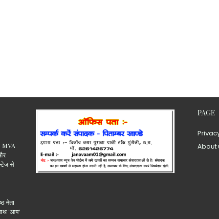
PAGE
Privac
.15 MVA
About 
 और
ल्टेज से
्ठ नेता
 साथ 'आप'