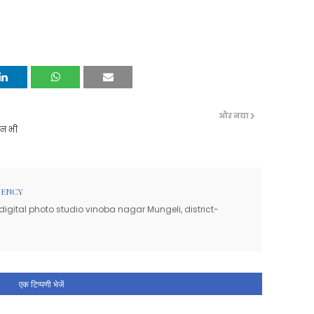
और नया
िन भी
GENCY
igital photo studio vinoba nagar Mungeli, district-
एक टिप्पणी भेजें