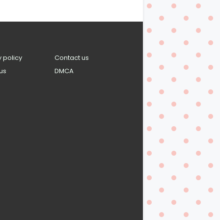
y policy
Contact us
us
DMCA