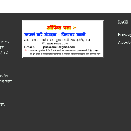
PAGE
Privac
.15 MVA
About 
 और
ल्टेज से
्ठ नेता
 साथ 'आप'
लझा,