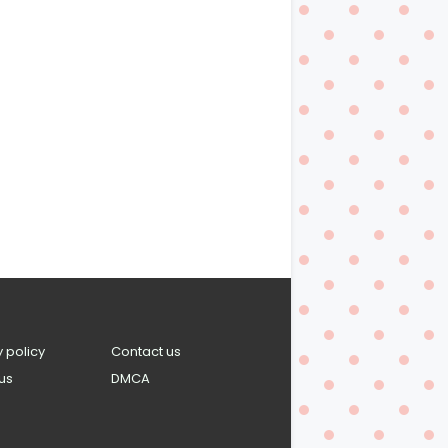
y policy
Contact us
us
DMCA