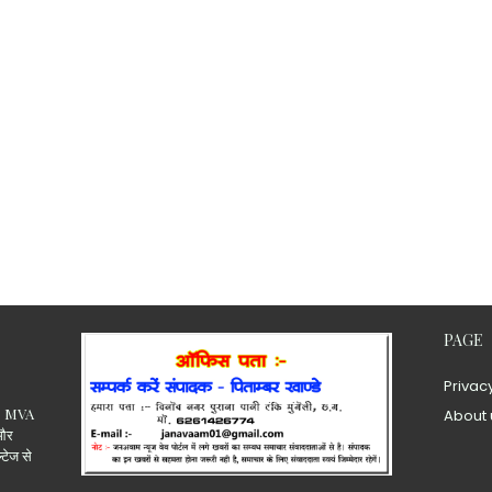
PAGE
Privac
.15 MVA
About 
 और
ल्टेज से