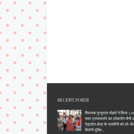
RECENT POSTS
विधायक पुन्नूलाल मोहले ने किया 3
पावर ट्रांसफार्मर का लोकार्पण पौनी
टेढ़ाधौरा क्षेत्र के ग्रामीणों को लो-वो
मिलेगी मुक्ति...