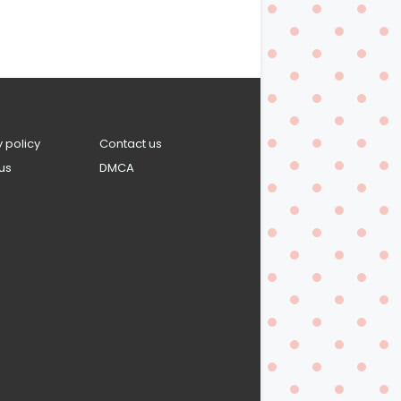
y policy
Contact us
us
DMCA