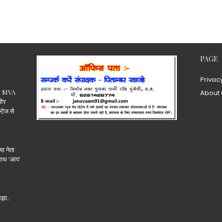
PAGE
Privac
.15 MVA
About 
 और
ल्टेज से
्ठ नेता
 साथ 'आप'
लझा,